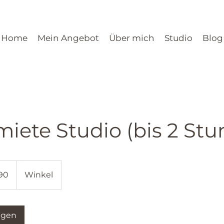
Home
Mein Angebot
Über mich
Studio
Blog
ete Studio (bis 2 Stu
90
Winkel
agen